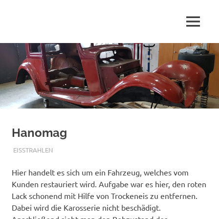
Zum
Inhalt
Trockeneisstrahlen
MENÜ
springen
SP
|
Laserreinigen
FAHRZEUGTECHNIK
|
Fahrzeugaufbereitung
Hanomag
11. MÄRZ 2019
ADMIN
EISSTRAHLEN
Hier handelt es sich um ein Fahrzeug, welches vom
Kunden restauriert wird. Aufgabe war es hier, den roten
Lack schonend mit Hilfe von Trockeneis zu entfernen.
Dabei wird die Karosserie nicht beschädigt.
Anschließend sieht man den Rohzustand der