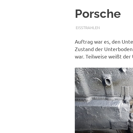
Porsche
28. NOVEMBER 2019
ADMIN
EISSTRAHLEN
Auftrag war es, den Unt
Zustand der Unterboden is
war. Teilweise weißt der